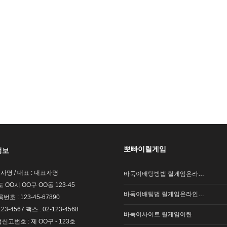
뽀빠이릴게임
정보
회사명 / 대표 : 대표자명
바둑이배팅방법 릴게임온라…
도 OO시 OO구 OO동 123-45
바둑이배팅법 릴게임온라인…
호 : 123-45-67890
123-4567 팩스 : 02-123-4568
바둑이사이트 릴게임이란
고번호 : 제 OO구 - 123호