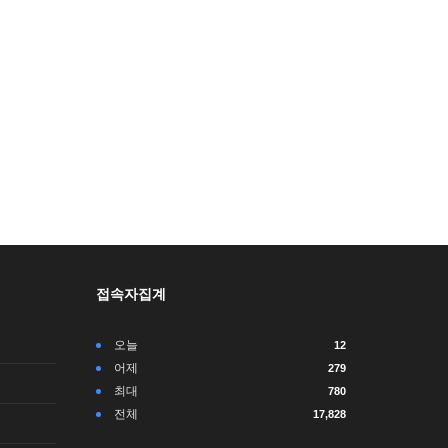
접속자집계
오늘
12
어제
279
최대
780
전체
17,828