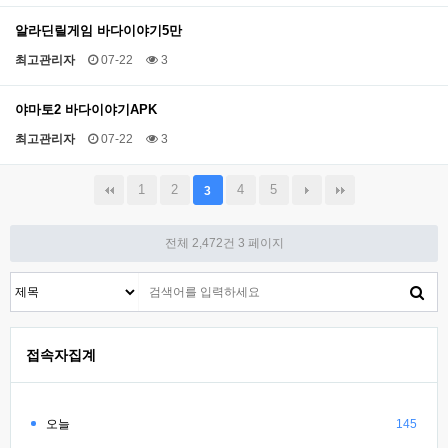
알라딘릴게임 바다이야기5만
최고관리자
07-22
3
야마토2 바다이야기APK
최고관리자
07-22
3
1
2
4
5
3
전체 2,472건
3 페이지
접속자집계
오늘
145