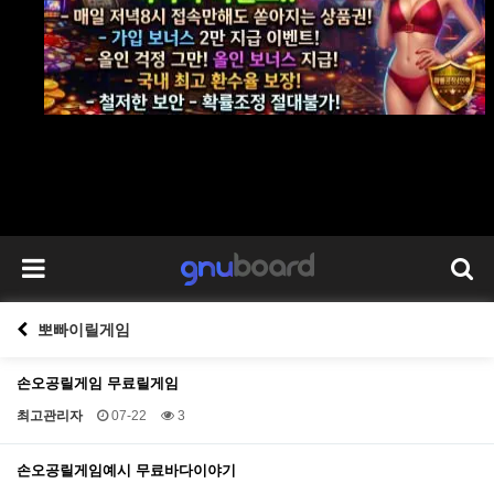
뽀빠이릴게임
손오공릴게임 무료릴게임
최고관리자
07-22
3
손오공릴게임예시 무료바다이야기