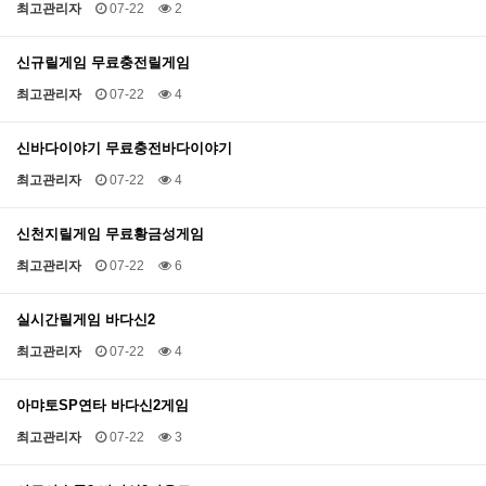
최고관리자
07-22
2
신규릴게임 무료충전릴게임
최고관리자
07-22
4
신바다이야기 무료충전바다이야기
최고관리자
07-22
4
신천지릴게임 무료황금성게임
최고관리자
07-22
6
실시간릴게임 바다신2
최고관리자
07-22
4
아먀토SP연타 바다신2게임
최고관리자
07-22
3