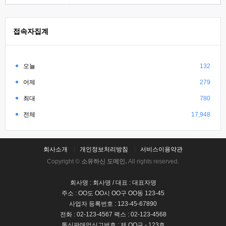
접속자집계
오늘
132
어제
279
최대
780
전체
17,948
회사소개
개인정보처리방침
서비스이용약관
Copyright ©
소유하신 도메인.
All rights reserved.
회사명 : 회사명 / 대표 : 대표자명
주소 : OO도 OO시 OO구 OO동 123-45
사업자 등록번호 : 123-45-67890
전화 : 02-123-4567 팩스 : 02-123-4568
통신판매업신고번호 : 제 OO구 - 123호